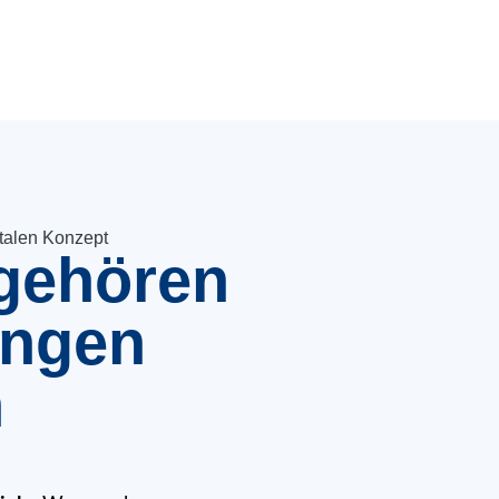
italen Konzept
 gehören
ungen
n