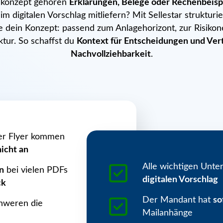
ekonzept gehören
Erklärungen, Belege oder Rechenbeisp
 im digitalen Vorschlag mitliefern? Mit Sellestar strukturi
dein Konzept: passend zum Anlagehorizont, zur Risikon
ktur. So schaffst du
Kontext für Entscheidungen und Ver
Nachvollziehbarkeit
.
er Flyer kommen
nicht an
Alle wichtigen Unte
n
bei vielen PDFs
digitalen Vorschlag
ck
Der Mandant hat
so
hweren die
Mailanhänge