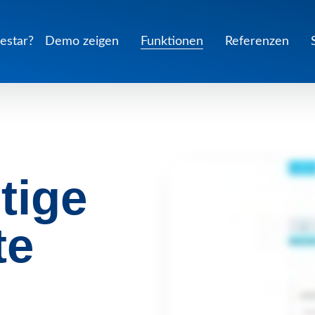
lestar?
Demo zeigen
Funktionen
Referenzen
tige
te