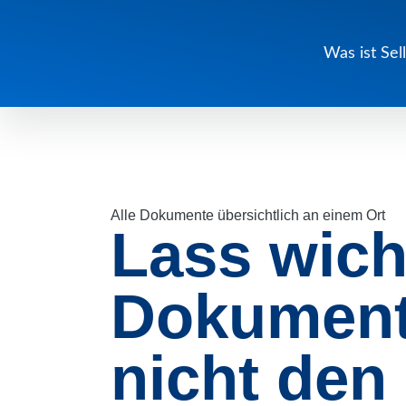
Zum Haupmenü
Zum Inhalt
Zum Footer
Was ist Sel
Alle Dokumente übersichtlich an einem Ort
Lass wich
Dokumen
nicht den