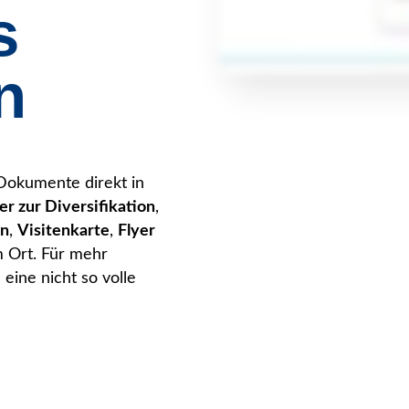
s
n
 Dokumente direkt in
r zur Diversifikation
,
en
,
Visitenkarte
,
Flyer
m Ort. Für mehr
ine nicht so volle