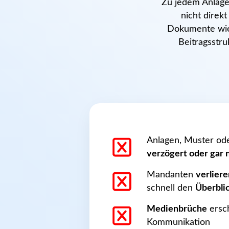
Zu jedem Anlag
nicht direkt
Dokumente wie 
Beitragsstru
Anlagen, Muster od
verzögert oder gar 
Mandanten
verliere
schnell den
Überbli
Medienbrüche
ersc
Kommunikation