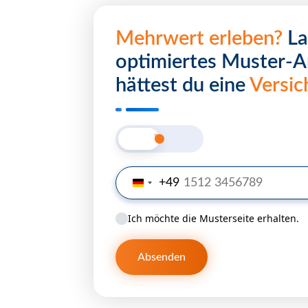
Mehrwert erleben?
Las
optimiertes Muster-A
hättest du eine
Versic
+49
Germany
+49
Ich möchte die Musterseite erhalten.
Absenden