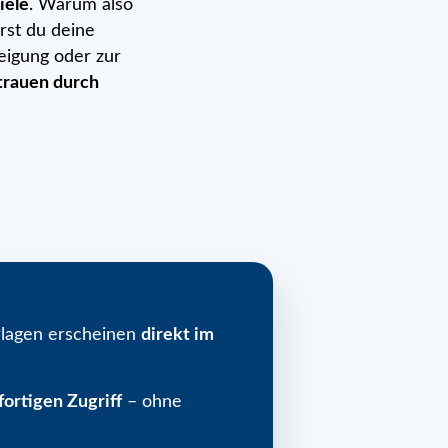
iele
. Warum also
erst du deine
eigung oder zur
trauen durch
rlagen erscheinen
direkt im
fortigen Zugriff
– ohne