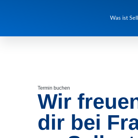
Zum Haupmenü
Zum Inhalt
Zum Footer
Was ist Sel
Termin buchen
Wir freue
dir bei Fr