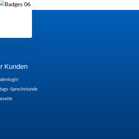
r Kunden
denlogin
itags-Sprechstunde
feseite